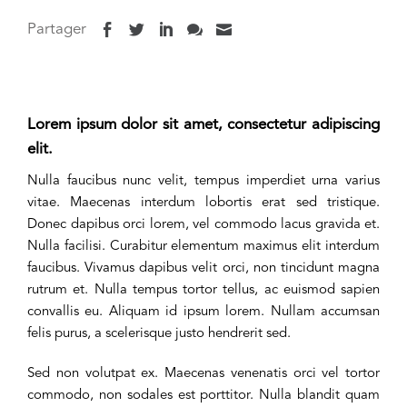
facebook
twitter
linkedin
chat
email
whatsapp
Partager
Lorem ipsum dolor sit amet, consectetur adipiscing
elit.
Nulla faucibus nunc velit, tempus imperdiet urna varius
vitae. Maecenas interdum lobortis erat sed tristique.
Donec dapibus orci lorem, vel commodo lacus gravida et.
Nulla facilisi. Curabitur elementum maximus elit interdum
faucibus. Vivamus dapibus velit orci, non tincidunt magna
rutrum et. Nulla tempus tortor tellus, ac euismod sapien
convallis eu. Aliquam id ipsum lorem. Nullam accumsan
felis purus, a scelerisque justo hendrerit sed.
Sed non volutpat ex. Maecenas venenatis orci vel tortor
commodo, non sodales est porttitor. Nulla blandit quam